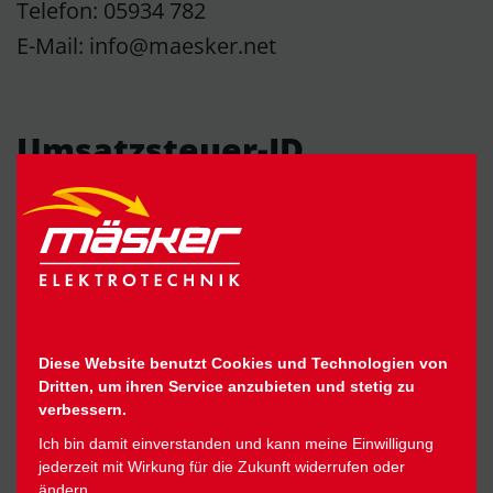
Telefon: 05934 782
E-Mail: info@maesker.net
Umsatzsteuer-ID
Umsatzsteuer-Identifikationsnummer
gemäß § 27 a Umsatzsteuergesetz:
DE327594828
Diese Website benutzt Cookies und Technologien von
Dritten, um ihren Service anzubieten und stetig zu
EU-Streitschlichtung
verbessern.
Ich bin damit einverstanden und kann meine Einwilligung
jederzeit mit Wirkung für die Zukunft widerrufen oder
Die Europäische Kommission stellt eine
ändern.