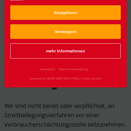
Plattform zur Online-Streitbeilegung (OS)
Akzeptieren
bereit:
https://ec.europa.eu/consumers/odr/
.
Unsere E-Mail-Adresse finden Sie oben im
Verweigern
Impressum.
mehr Informationen
Verbraucher­streit­­
beilegung/Universal­­
Impressum
Datenschutzerklärung
powered by HERR UND FRAU PIXEL cookie consent
schlichtungs­­stelle
Wir sind nicht bereit oder verpflichtet, an
Streitbeilegungsverfahren vor einer
Verbraucherschlichtungsstelle teilzunehmen.